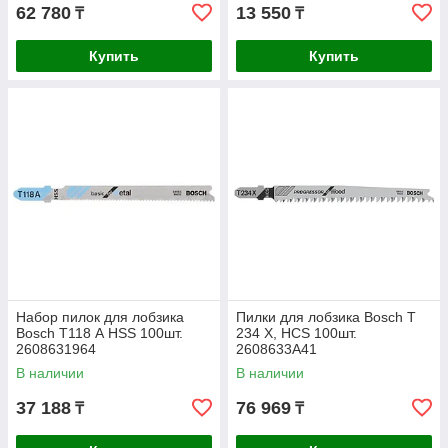
62 780
13 550
₸
₸
Купить
Купить
Набор пилок для лобзика
Пилки для лобзика Bosch T
Bosch T118 А HSS 100шт.
234 X, HCS 100шт.
2608631964
2608633A41
В наличии
В наличии
37 188
76 969
₸
₸