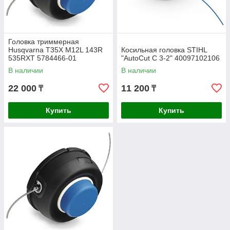
Головка триммерная
Husqvarna T35X M12L 143R
Косильная головка STIHL
535RXT 5784466-01
"AutoCut C 3-2" 40097102106
В наличии
В наличии
22 000
11 200
₸
₸
Купить
Купить