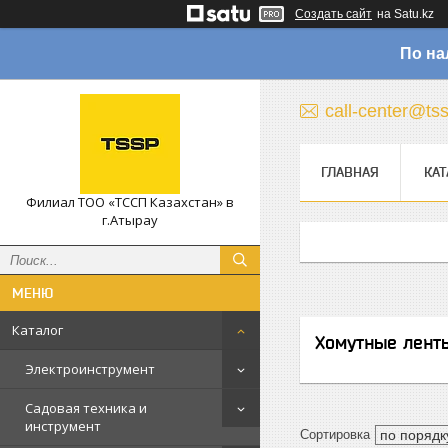
Создать сайт
на Satu.kz
По на
call-center@ts
ГЛАВНАЯ
КАТ
Филиал ТОО «ТССП Казахстан» в
г.Атырау
Каталог
Хомутные лент
Электроинструмент
Садовая техника и
инструмент