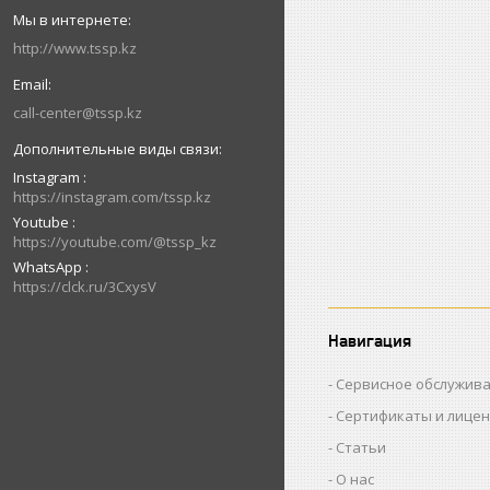
http://www.tssp.kz
call-center@tssp.kz
Instagram
https://instagram.com/tssp.kz
Youtube
https://youtube.com/@tssp_kz
WhatsApp
https://clck.ru/3CxysV
Навигация
Сервисное обслужив
Сертификаты и лице
Статьи
О нас