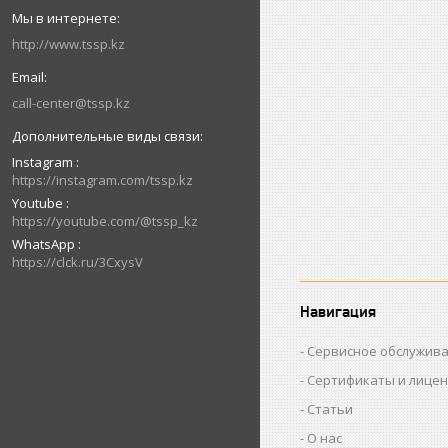
http://www.tssp.kz
call-center@tssp.kz
Instagram
https://instagram.com/tssp.kz
Youtube
https://youtube.com/@tssp_kz
WhatsApp
https://clck.ru/3CxysV
Навигация
Сервисное обслужив
Сертификаты и лице
Статьи
О нас