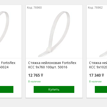
76960
76962
ortisflex
Стяжка нейлоновая Fortisflex
Стяжка ней
50024
КСС 9х760 100шт. 50016
КСС 9х102
12 765 ₸
17 340 ₸
В наличии
В наличии
Купить