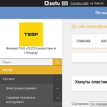
Создать сайт
на Satu.kz
По на
call-center@ts
ГЛАВНАЯ
КАТ
Филиал ТОО «ТССП Казахстан» в
г.Атырау
Каталог
Хомуты пласти
Электроинструмент
Садовая техника и
инструмент