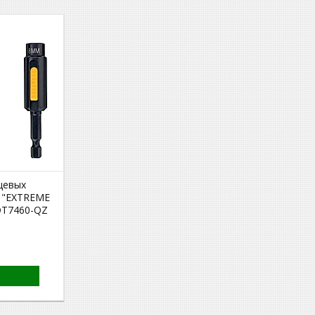
цевых
 "EXTREME
DT7460-QZ