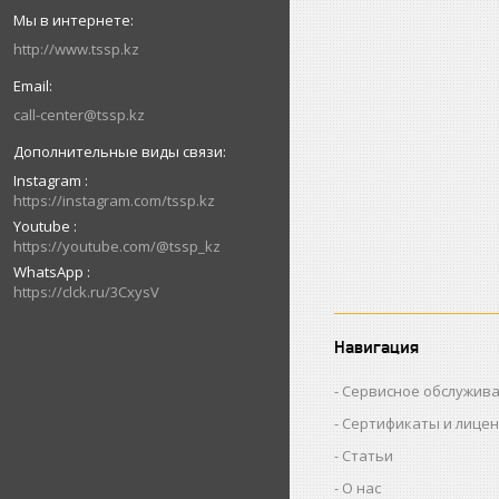
http://www.tssp.kz
call-center@tssp.kz
Instagram
https://instagram.com/tssp.kz
Youtube
https://youtube.com/@tssp_kz
WhatsApp
https://clck.ru/3CxysV
Навигация
Сервисное обслужив
Сертификаты и лице
Статьи
О нас