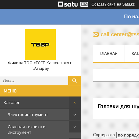
Создать сайт
на Satu.kz
По на
call-center@ts
ГЛАВНАЯ
КАТ
Филиал ТОО «ТССП Казахстан» в
г.Атырау
Каталог
Головки для ш
Электроинструмент
Садовая техника и
инструмент