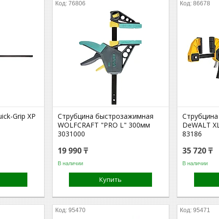
76806
86678
ick-Grip XP
Струбцина быстрозажимная
Струбцина
WOLFCRAFT "PRO L" 300мм
DeWALT XL
3031000
83186
19 990 ₸
35 720 ₸
В наличии
В наличии
Купить
95470
95471