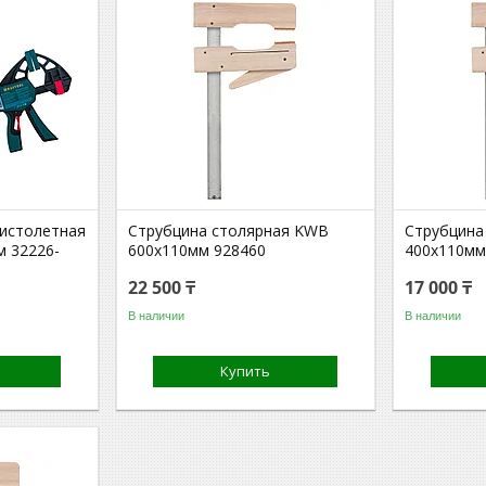
пистолетная
Струбцина столярная KWB
Струбцина
 32226-
600x110мм 928460
400x110мм
22 500 ₸
17 000 ₸
В наличии
В наличии
Купить