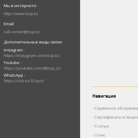
http://www.tssp.kz
call-center@tssp.kz
Instagram
https://instagram.com/tssp.kz
Youtube
https://youtube.com/@tssp_kz
WhatsApp
https://clck.ru/3CxysV
Навигация
Сервисное обслужив
Сертификаты и лице
Статьи
О нас