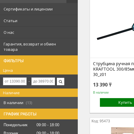
Сертификаты и лицензии
Статьи
О нас
Гарантия, возврат и обмен
товара
ФИЛЬТРЫ
Струбцина ручная 
KRAFTOOL 300/85мм
Цена
30_z01
13 390 ₸
Наличие
В наличии
Купить
В наличии
13
ГРАФИК РАБОТЫ
95473
Понедельник
09:00
18:00
Вторник
09:00
18:00