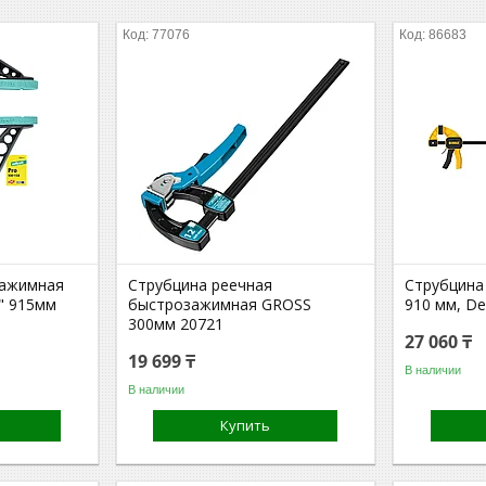
77076
86683
зажимная
Струбцина реечная
Струбцина
" 915мм
быстрозажимная GROSS
910 мм, D
300мм 20721
27 060 ₸
19 699 ₸
В наличии
В наличии
Купить