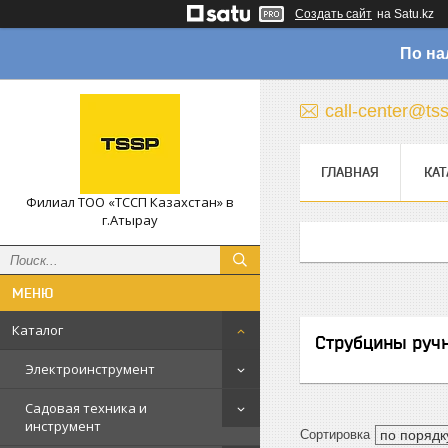
Создать сайт
на Satu.kz
По на
call-center@ts
ГЛАВНАЯ
КАТ
Филиал ТОО «ТССП Казахстан» в
г.Атырау
Каталог
Струбцины руч
Электроинструмент
Садовая техника и
инструмент