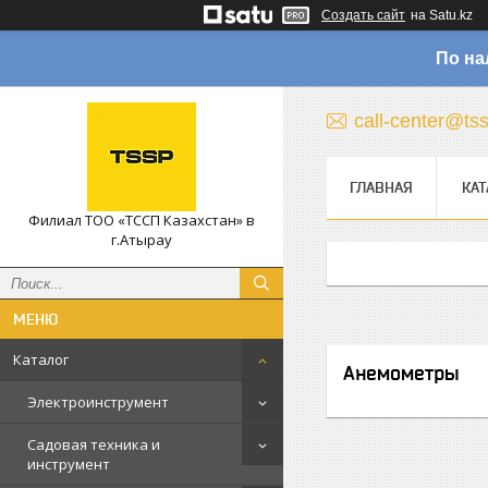
Создать сайт
на Satu.kz
По на
call-center@ts
ГЛАВНАЯ
КАТ
Филиал ТОО «ТССП Казахстан» в
г.Атырау
Каталог
Анемометры
Электроинструмент
Садовая техника и
инструмент