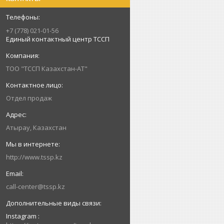
+7 (778) 021-01-56
Единый контактный центр ТССП
ТОО "ТССП Казахстан-АТ"
Отдел продаж
Атырау, Казахстан
http://www.tssp.kz
call-center@tssp.kz
Instagram