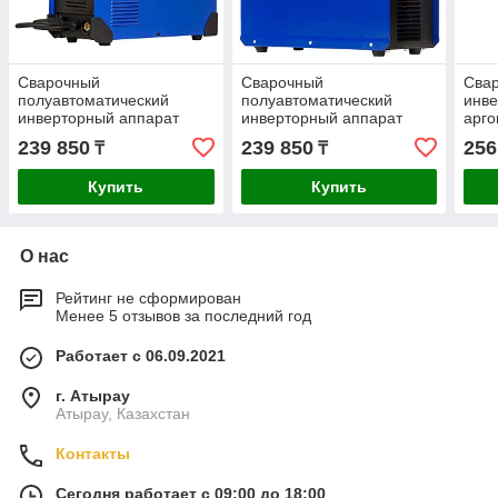
Сварочный
Сварочный
Сва
полуавтоматический
полуавтоматический
инв
инверторный аппарат
инверторный аппарат
арго
Aurora-Pro OVERMAN 165
Aurora-Pro OVERMAN 160
INT
239 850
239 850
256
₸
₸
26642
13710
100
Купить
Купить
О нас
Рейтинг не сформирован
Менее 5 отзывов за последний год
Работает с 06.09.2021
г. Атырау
Атырау, Казахстан
Контакты
Сегодня работает с 09:00 до 18:00