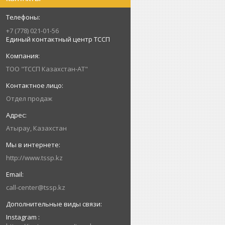
+7 (778) 021-01-56
Единый контактный центр ТССП
ТОО "ТССП Казахстан-АТ"
Отдел продаж
Атырау, Казахстан
http://www.tssp.kz
call-center@tssp.kz
Instagram