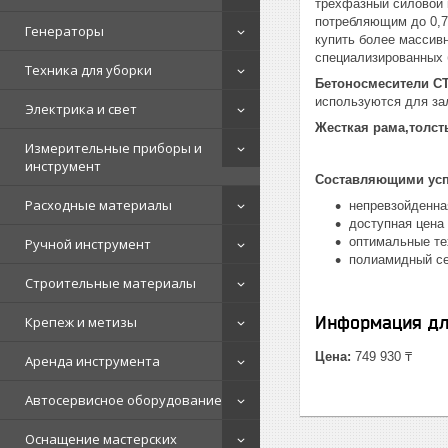
трехфазный силовой 
потребляющим до 0,7
Генераторы
купить более массивн
специализированных 
Техника для уборки
Бетоносмесители 
используются для за
Электрика и свет
Жесткая рама,толст
Измерительные приборы и
инструмент
Составляющими успе
Расходные материалы
непревзойденна
доступная цена
оптимальные те
Ручной инструмент
полиамидный се
Строительные материалы
Информация дл
Крепеж и метизы
Цена:
749 930 ₸
Аренда инструмента
Автосервисное оборудование
Оснащение мастерских