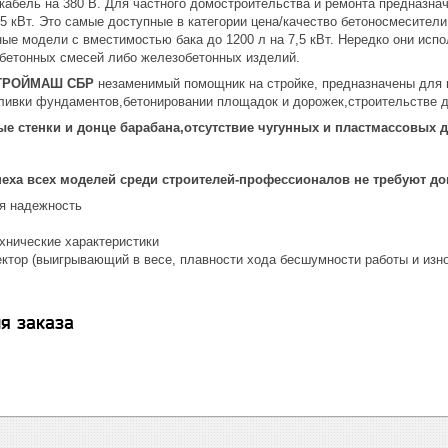
кабель на 380 В. Для частного домостроительства и ремонта предназна
5 кВт. Это самые доступные в категории цена/качество бетоносмесител
ые модели с вместимостью бака до 1200 л на 7,5 кВт. Нередко они испо
бетонных смесей либо железобетонных изделий.
СТРОЙМАШ СБР
незаменимый помощник на стройке, предназначены для 
ливки фундаментов,бетонировании площадок и дорожек,строительстве 
ые стенки и донце барабана,отсутствие чугунных и пластмассовых 
ха всех моделей среди строителей-профессионалов не требуют д
я надежность
хнические характеристики
ктор (выигрывающий в весе, плавности хода бесшумности работы и изно
я заказа