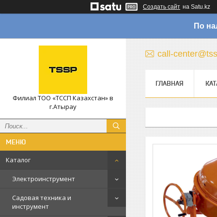
Создать сайт
на Satu.kz
По на
call-center@ts
ГЛАВНАЯ
КАТ
Филиал ТОО «ТССП Казахстан» в
г.Атырау
Каталог
Электроинструмент
Садовая техника и
инструмент