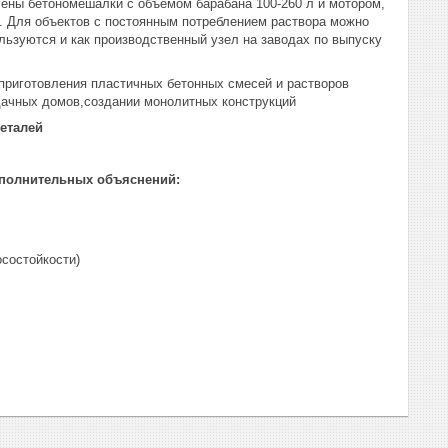
чены бетономешалки с объемом барабана 100-260 л и мотором,
и. Для объектов с постоянным потреблением раствора можно
льзуются и как производственный узел на заводах по выпуску
приготовления пластичных бетонных смесей и растворов
дачных домов,создании монолитных конструкций
деталей
ополнительных объяснений:
состойкости)