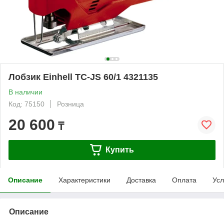
Лобзик Einhell TC-JS 60/1 4321135
В наличии
Код: 75150
Розница
20 600
₸
Купить
Описание
Характеристики
Доставка
Оплата
Усл
Описание