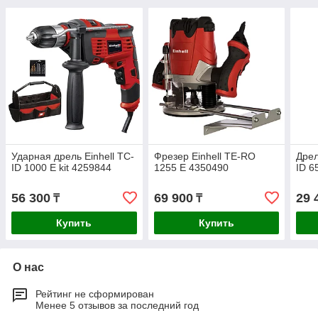
Ударная дрель Einhell TC-
Фрезер Einhell TE-RO
Дрел
ID 1000 E kit 4259844
1255 E 4350490
ID 6
56 300
69 900
29 
₸
₸
Купить
Купить
О нас
Рейтинг не сформирован
Менее 5 отзывов за последний год