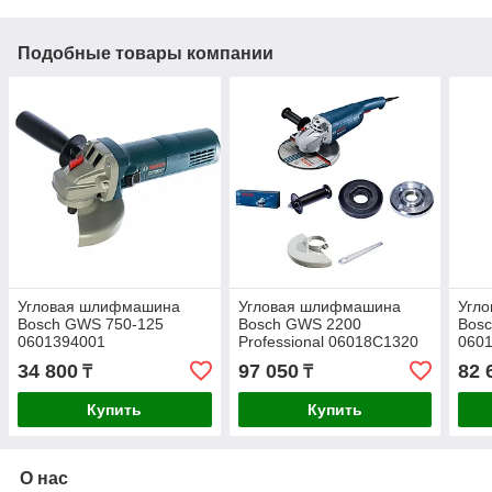
Подобные товары компании
Угловая шлифмашина
Угловая шлифмашина
Угл
Bosch GWS 750-125
Bosch GWS 2200
Bos
0601394001
Professional 06018C1320
060
34 800
97 050
82 
₸
₸
Купить
Купить
О нас