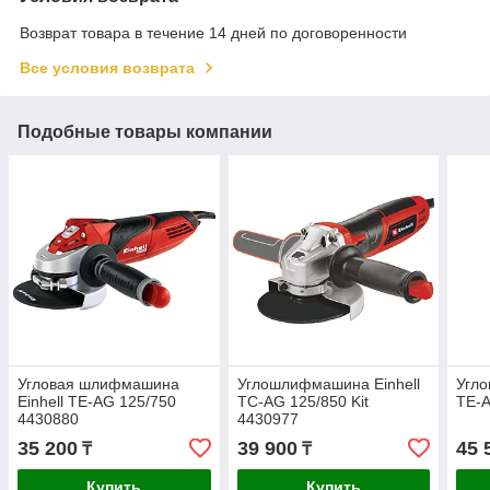
Возврат товара в течение 14 дней по договоренности
Все условия возврата
Подобные товары компании
Угловая шлифмашина
Углошлифмашина Einhell
Угло
Einhell TE-AG 125/750
TC-AG 125/850 Kit
TE-
4430880
4430977
35 200
39 900
45 
₸
₸
Купить
Купить