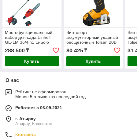
Многофункциональный
Винтоверт
Винт
набор для сада Einhell
аккумуляторный ударный
акку
GE-LM 36/4in1 Li-Solo
бесщеточный Tolsen 20В
Tols
3410901
2x2Ач 1/4" 200Нм 87256
1x1.
288 500
80 425
31 
₸
₸
Купить
Купить
О нас
Рейтинг не сформирован
Менее 5 отзывов за последний год
Работает с 06.09.2021
г. Атырау
Атырау, Казахстан
Контакты