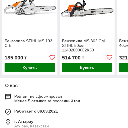
Бензопила STIHL MS 193
Бензопила MS 362 CM
Бенз
C-E
STIHL 50см
40с
11402000662K50
185 000
514 700
321
₸
₸
Купить
Купить
О нас
Рейтинг не сформирован
Менее 5 отзывов за последний год
Работает с 06.09.2021
г. Атырау
Атырау, Казахстан