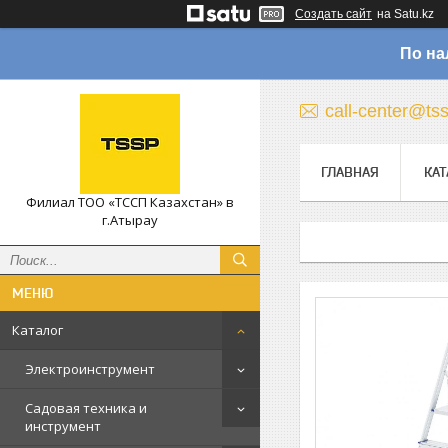
Создать сайт
на Satu.kz
По на
call-center@ts
ГЛАВНАЯ
КАТ
Филиал ТОО «ТССП Казахстан» в
г.Атырау
Каталог
Электроинструмент
Садовая техника и
инструмент