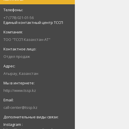
+7 (778) 021-01-56
Единый контактный центр ТССП
ТОО "ТССП Казахстан-АТ"
Отдел продаж
Атырау, Казахстан
http://www.tssp.kz
call-center@tssp.kz
Instagram