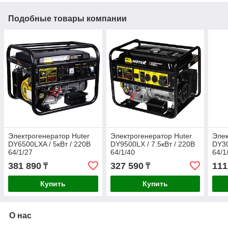
Подобные товары компании
Электрогенератор Huter
Электрогенератор Huter
Элек
DY6500LXA / 5кВт / 220В
DY9500LХ / 7.5кВт / 220В
DY30
64/1/27
64/1/40
64/1
381 890
327 590
111
₸
₸
Купить
Купить
О нас