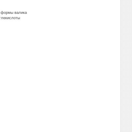
и формы валика
глекислоты