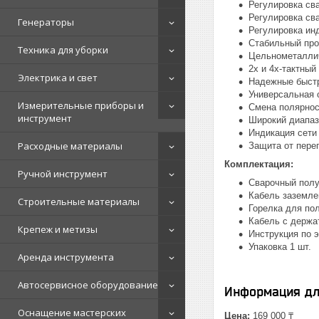
Регулировка сва
Регулировка св
Генераторы
Регулировка ин
Стабильный про
Техника для уборки
Цельнометаллич
2х и 4х-тактны
Электрика и свет
Надежные быст
Универсальная о
Измерительные приборы и
Смена полярнос
инструмент
Широкий диапаз
Индикация сети
Расходные материалы
Защита от пере
Комплектация:
Ручной инструмент
Сварочный полу
Кабель заземле
Строительные материалы
Горелка для пол
Кабель с держат
Крепеж и метизы
Инструкция по э
Упаковка 1 шт.
Аренда инструмента
Автосервисное оборудование
Информация дл
Оснащение мастерских
Цена:
169 000 ₸