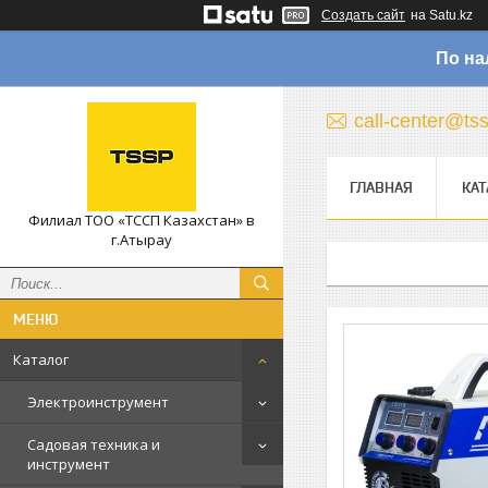
Создать сайт
на Satu.kz
По на
call-center@ts
ГЛАВНАЯ
КАТ
Филиал ТОО «ТССП Казахстан» в
г.Атырау
Каталог
Электроинструмент
Садовая техника и
инструмент