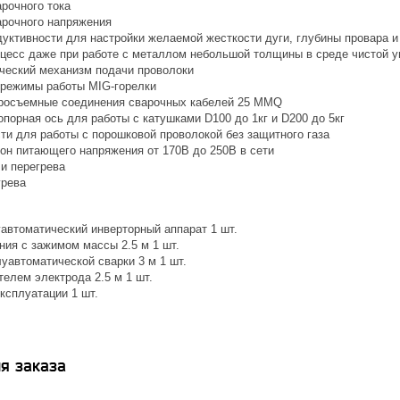
рочного тока
арочного напряжения
дуктивности для настройки желаемой жесткости дуги, глубины провара 
цесс даже при работе с металлом небольшой толщины в среде чистой у
еский механизм подачи проволоки
й режимы работы MIG-горелки
росъемные соединения сварочных кабелей 25 MMQ
порная ось для работы с катушками D100 до 1кг и D200 до 5кг
ти для работы с порошковой проволокой без защитного газа
он питающего напряжения от 170В до 250В в сети
 и перегрева
грева
автоматический инверторный аппарат 1 шт.
ния с зажимом массы 2.5 м 1 шт.
уавтоматической сварки 3 м 1 шт.
елем электрода 2.5 м 1 шт.
ксплуатации 1 шт.
я заказа