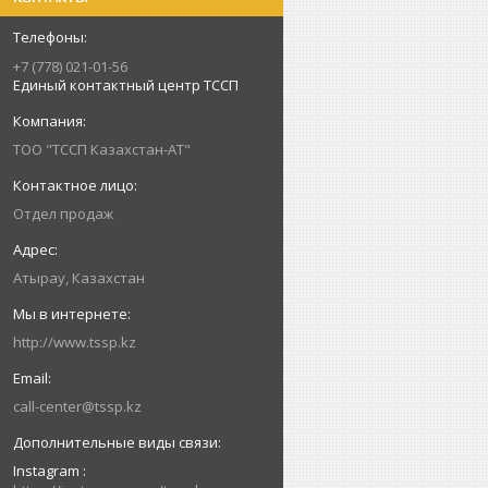
+7 (778) 021-01-56
Единый контактный центр ТССП
ТОО "ТССП Казахстан-АТ"
Отдел продаж
Атырау, Казахстан
http://www.tssp.kz
call-center@tssp.kz
Instagram