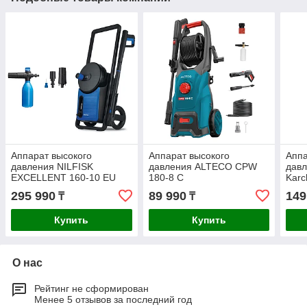
Аппарат высокого
Аппарат высокого
Аппа
давления NILFISK
давления ALTECO CPW
давл
EXCELLENT 160-10 EU
180-8 C
Karc
128471412
295 990
89 990
149
₸
₸
Купить
Купить
О нас
Рейтинг не сформирован
Менее 5 отзывов за последний год