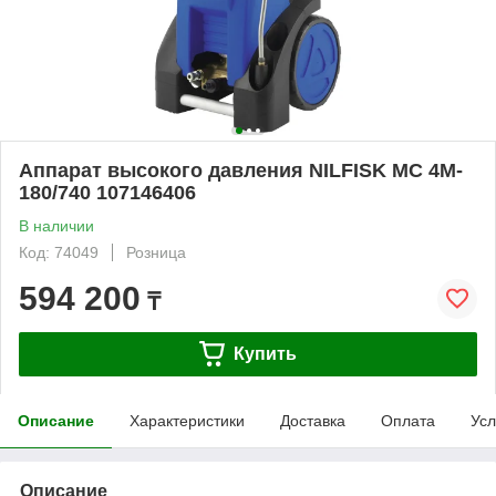
Аппарат высокого давления NILFISK MC 4M-
180/740 107146406
В наличии
Код: 74049
Розница
594 200
₸
Купить
Описание
Характеристики
Доставка
Оплата
Усл
Описание