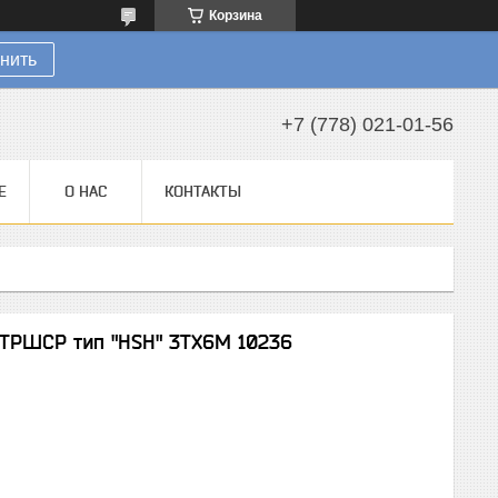
Корзина
нить
+7 (778) 021-01-56
Е
О НАС
КОНТАКТЫ
-ТРШСР тип "HSH" 3TХ6М 10236