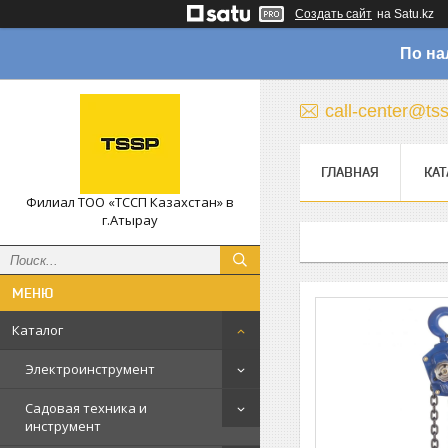
Создать сайт
на Satu.kz
По на
call-center@ts
ГЛАВНАЯ
КАТ
Филиал ТОО «ТССП Казахстан» в
г.Атырау
Каталог
Электроинструмент
Садовая техника и
инструмент