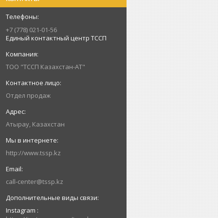
+7 (778) 021-01-56
Единый контактный центр ТССП
ТОО "ТССП Казахстан-АТ"
Отдел продаж
Атырау, Казахстан
http://www.tssp.kz
call-center@tssp.kz
Instagram