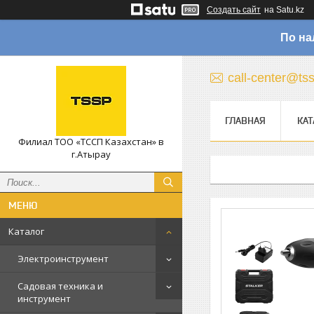
Создать сайт
на Satu.kz
По на
call-center@ts
ГЛАВНАЯ
КАТ
Филиал ТОО «ТССП Казахстан» в
г.Атырау
Каталог
Электроинструмент
Садовая техника и
инструмент