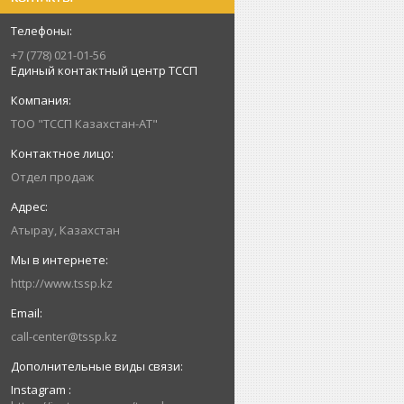
+7 (778) 021-01-56
Единый контактный центр ТССП
ТОО "ТССП Казахстан-АТ"
Отдел продаж
Атырау, Казахстан
http://www.tssp.kz
call-center@tssp.kz
Instagram