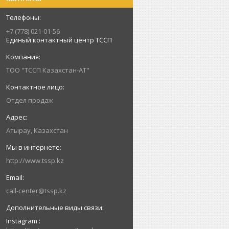
+7 (778) 021-01-56
Единый контактный центр ТССП
ТОО "ТССП Казахстан-АТ"
Отдел продаж
Атырау, Казахстан
http://www.tssp.kz
call-center@tssp.kz
Instagram