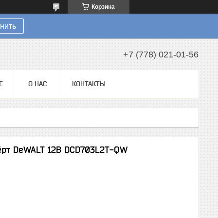
Корзина
нить
+7 (778) 021-01-56
Е
О НАС
КОНТАКТЫ
ёрт DeWALT 12B DCD703L2T-QW