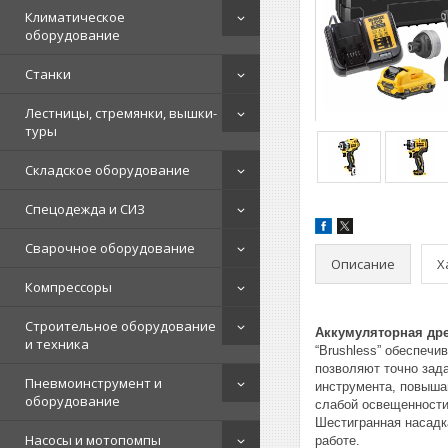
Климатическое
оборудование
Станки
Лестницы, стремянки, вышки-
туры
Складское оборудование
Спецодежда и СИЗ
Сварочное оборудование
Описание
Х
Компрессоры
Строительное оборудование
Аккумуляторная др
и техника
“Brushless” обеспечи
позволяют точно зад
Пневмоинструмент и
инструмента, повыша
оборудование
слабой освещенности
Шестигранная насадк
Насосы и мотопомпы
работе.