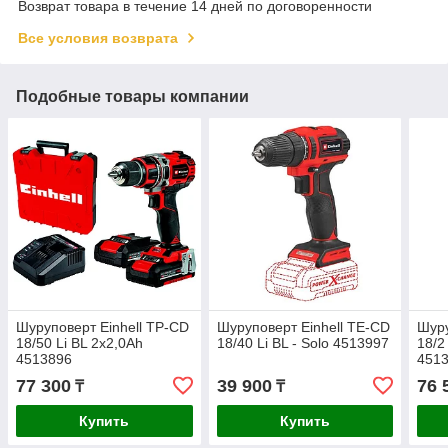
Возврат товара в течение 14 дней по договоренности
Все условия возврата
Подобные товары компании
Шуруповерт Einhell TP-CD
Шуруповерт Einhell TE-CD
Шуру
18/50 Li BL 2x2,0Ah
18/40 Li BL - Solo 4513997
18/2 
4513896
451
77 300
39 900
76 
₸
₸
Купить
Купить