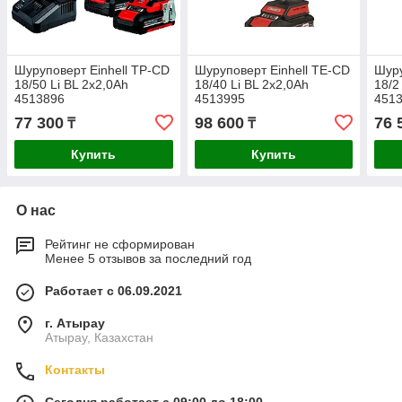
Шуруповерт Einhell TP-CD
Шуруповерт Einhell TE-CD
Шуру
18/50 Li BL 2x2,0Ah
18/40 Li BL 2x2,0Ah
18/2 
4513896
4513995
451
77 300
98 600
76 
₸
₸
Купить
Купить
О нас
Рейтинг не сформирован
Менее 5 отзывов за последний год
Работает с 06.09.2021
г. Атырау
Атырау, Казахстан
Контакты