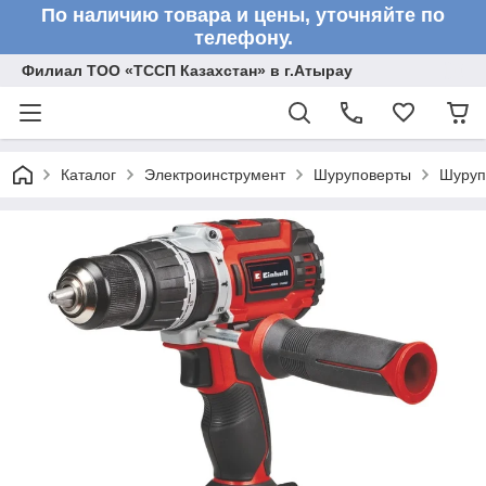
По наличию товара и цены, уточняйте по
телефону.
Филиал ТОО «ТССП Казахстан» в г.Атырау
Каталог
Электроинструмент
Шуруповерты
Шуруп