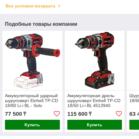
Все условия возврата
Подобные товары компании
Аккумуляторный ударный
Аккумуляторная дрель-
Шуру
шуруповерт Einhell TP-CD
шуруповерт Einhell TP-CD
18/6
18/80 Li-i BL - Solo
18/50 Li-i BL 4513940
4514305
77 500
115 600
63 
₸
₸
Купить
Купить