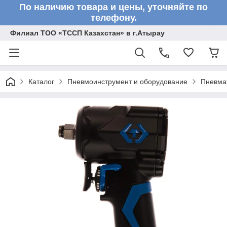
По наличию товара и цены, уточняйте по
телефону.
Филиал ТОО «ТССП Казахстан» в г.Атырау
Каталог
Пневмоинструмент и оборудование
Пневмат