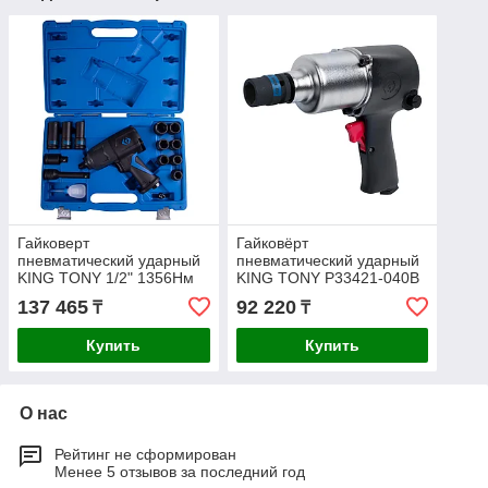
Гайковерт
Гайковёрт
пневматический ударный
пневматический ударный
KING TONY 1/2" 1356Нм
KING TONY P33421-040B
15шт. 44803AMP
1/2" 678Н·м
137 465
92 220
₸
₸
Купить
Купить
О нас
Рейтинг не сформирован
Менее 5 отзывов за последний год