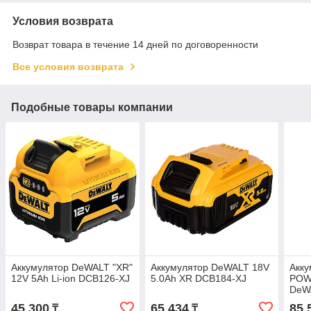
Условия возврата
Возврат товара в течение 14 дней по договоренности
Все условия возврата
Подобные товары компании
Аккумулятор DeWALT "XR"
Аккумулятор DeWALT 18V
Акку
12V 5Ah Li-ion DCB126-XJ
5.0Ah XR DCB184-XJ
POW
DeW
45 300
65 434
85 
₸
₸