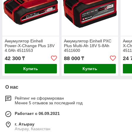
Аккумулятор Einhell
Аккумулятор Einhell PXC
Акку
Power-X-Change Plus 18V
Plus Multi-Ah 18V 5-8Ah
X-Ch
4.0Ah 4511553
4511600
451
42 300
88 000
24 
₸
₸
Купить
Купить
О нас
Рейтинг не сформирован
Менее 5 отзывов за последний год
Работает с 06.09.2021
г. Атырау
Атырау, Казахстан