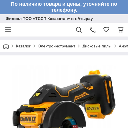
По наличию товара и цены, уточняйте по
телефону.
Филиал ТОО «ТССП Казахстан» в г.Атырау
Каталог
Электроинструмент
Дисковые пилы
Акку