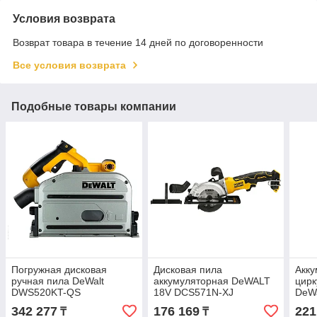
Условия возврата
Возврат товара в течение 14 дней по договоренности
Все условия возврата
Подобные товары компании
Погружная дисковая
Дисковая пила
Акку
ручная пила DeWalt
аккумуляторная DeWALT
цирк
DWS520KT-QS
18V DCS571N-XJ
DeWa
DCS
342 277
176 169
221
₸
₸