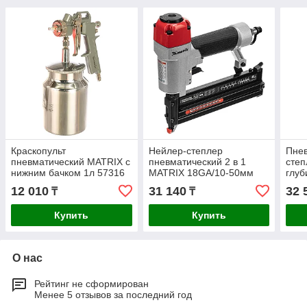
Краскопульт
Нейлер-степлер
Пнев
пневматический MATRIX с
пневматический 2 в 1
степ
нижним бачком 1л 57316
MATRIX 18GA/10-50мм
глуб
18GA/13-40мм 57426
574
12 010
31 140
32 
₸
₸
Купить
Купить
О нас
Рейтинг не сформирован
Менее 5 отзывов за последний год