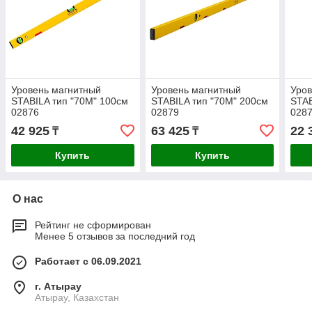
Уровень магнитный
Уровень магнитный
Уров
STABILA тип "70М" 100см
STABILA тип "70М" 200см
STAB
02876
02879
028
42 925
63 425
22 
₸
₸
Купить
Купить
О нас
Рейтинг не сформирован
Менее 5 отзывов за последний год
Работает с 06.09.2021
г. Атырау
Атырау, Казахстан