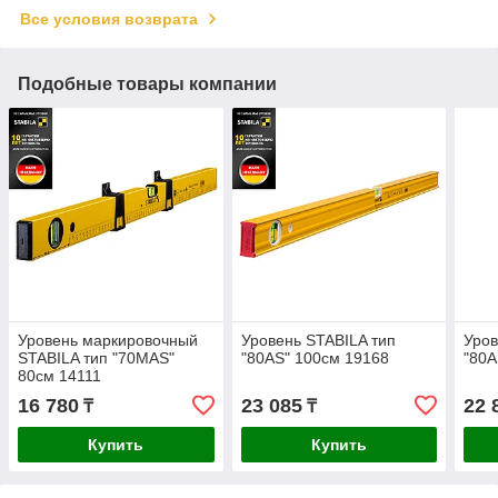
Все условия возврата
Подобные товары компании
Уровень маркировочный
Уровень STABILA тип
Уров
STABILA тип "70МAS"
"80AS" 100см 19168
"80A
80см 14111
16 780
23 085
22 
₸
₸
Купить
Купить