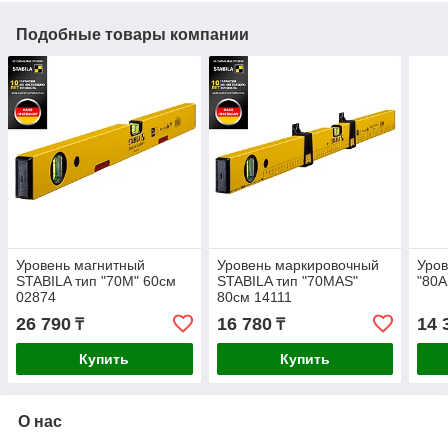
Подобные товары компании
Уровень магнитный
Уровень маркировочный
Уров
STABILA тип "70М" 60см
STABILA тип "70МAS"
"80A
02874
80см 14111
26 790
16 780
14 
₸
₸
Купить
Купить
О нас