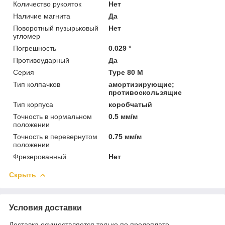
Количество рукояток
Нет
Наличие магнита
Да
Поворотный пузырьковый
Нет
угломер
Погрешность
0.029 °
Противоударный
Да
Серия
Type 80 M
Тип колпачков
амортизирующие;
противоскользящие
Тип корпуса
коробчатый
Точность в нормальном
0.5 мм/м
положении
Точность в перевернутом
0.75 мм/м
положении
Фрезерованный
Нет
Скрыть
Условия доставки
Доставка осуществляется только по предоплате.