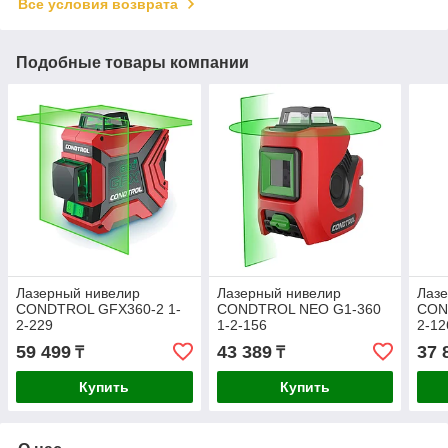
Все условия возврата
Подобные товары компании
Лазерный нивелир
Лазерный нивелир
Лаз
CONDTROL GFX360-2 1-
CONDTROL NEO G1-360
CON
2-229
1-2-156
2-12
59 499
43 389
37 
₸
₸
Купить
Купить