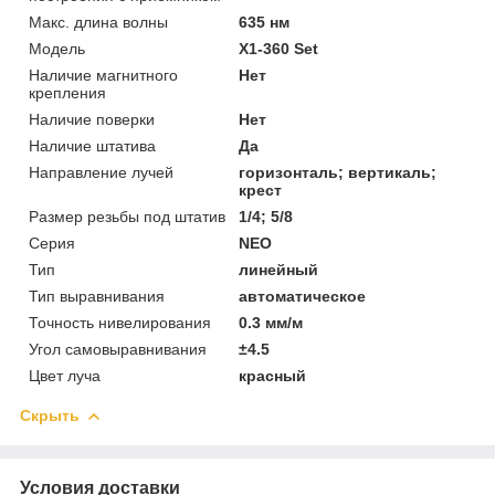
Макс. длина волны
635 нм
Модель
X1-360 Set
Наличие магнитного
Нет
крепления
Наличие поверки
Нет
Наличие штатива
Да
Направление лучей
горизонталь; вертикаль;
крест
Размер резьбы под штатив
1/4; 5/8
Серия
NEO
Тип
линейный
Тип выравнивания
автоматическое
Точность нивелирования
0.3 мм/м
Угол самовыравнивания
±4.5
Цвет луча
красный
Скрыть
Условия доставки