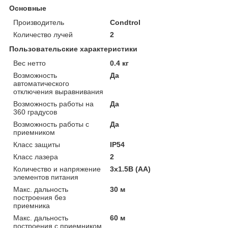
Основные
Производитель
Condtrol
Количество лучей
2
Пользовательские характеристики
Вес нетто
0.4 кг
Возможность
Да
автоматического
отключения выравнивания
Возможность работы на
Да
360 градусов
Возможность работы с
Да
приемником
Класс защиты
IP54
Класс лазера
2
Количество и напряжение
3x1.5В (AA)
элементов питания
Макс. дальность
30 м
построения без
приемника
Макс. дальность
60 м
построения с приемником