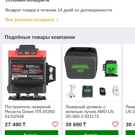
Возврат товара в течение 14 дней по договоренности
Все условия возврата
Подобные товары компании
Построитель лазерный
Лазерный уровень с
Лаз
Ресанта Green ПЛ-3Х360
зеленым лучом AMO LN
LN 
61/10/546
3D-360-2 821173
27 490
39 690
30 
₸
₸