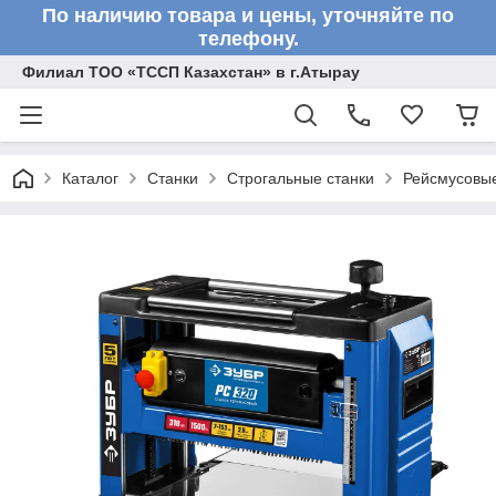
По наличию товара и цены, уточняйте по
телефону.
Филиал ТОО «ТССП Казахстан» в г.Атырау
Каталог
Станки
Строгальные станки
Рейсмусовые