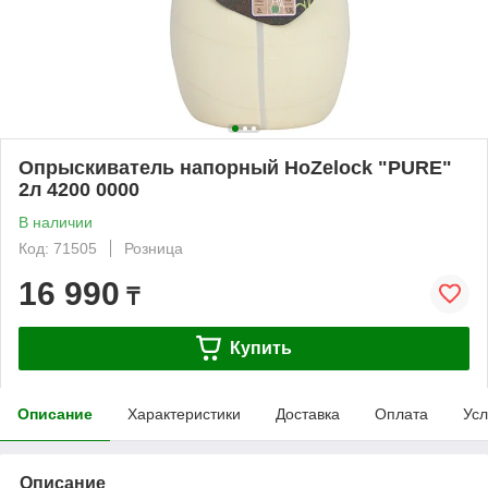
Опрыскиватель напорный HoZelock "PURE"
2л 4200 0000
В наличии
Код: 71505
Розница
16 990
₸
Купить
Описание
Характеристики
Доставка
Оплата
Усл
Описание