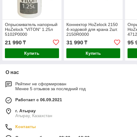
Опрыскиватель напорный
Коннектор HoZelock 2150
Опр
HoZelock "VITON" 1.25л
4-ходовой для крана 2шт.
HoZe
5102P0000
2150R0000
471
21 990
31 990
95 
₸
₸
Купить
Купить
О нас
Рейтинг не сформирован
Менее 5 отзывов за последний год
Работает с 06.09.2021
г. Атырау
Атырау, Казахстан
Контакты