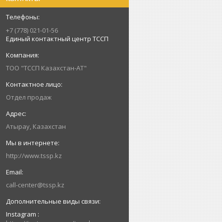
+7 (778) 021-01-56
Единый контактный центр ТССП
ТОО "ТССП Казахстан-АТ"
Отдел продаж
Атырау, Казахстан
http://www.tssp.kz
call-center@tssp.kz
Instagram