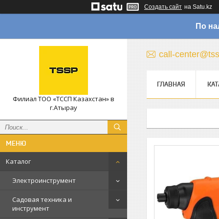
Создать сайт
на Satu.kz
По на
call-center@ts
ГЛАВНАЯ
КАТ
Филиал ТОО «ТССП Казахстан» в
г.Атырау
Каталог
Электроинструмент
Садовая техника и
инструмент