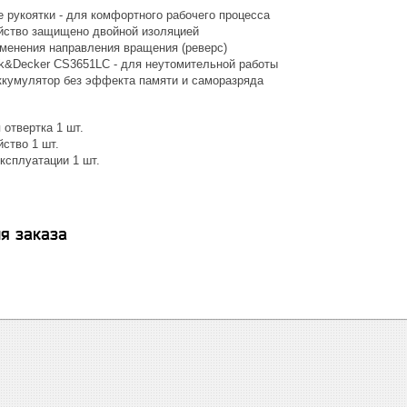
 рукоятки - для комфортного рабочего процесса
йство защищено двойной изоляцией
менения направления вращения (реверс)
k&Decker CS3651LC - для неутомительной работы
ккумулятор без эффекта памяти и саморазряда
отвертка 1 шт.
ство 1 шт.
ксплуатации 1 шт.
я заказа