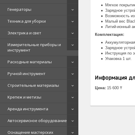
Мягкое покрытие
Генераторы
Зарядное устро
Возможность из
Техника для уборки
Малый вес Blac
Литий-ионный а
Электрика и свет
Комплектация:
Аккумуляторная 
Измерительные приборы и
Зарядное устрой
инструмент
Инструкция по э
Упаковка 1 шт.
Расходные материалы
Ручной инструмент
Информация дл
Строительные материалы
Цена:
15 600 ₸
Крепеж и метизы
Аренда инструмента
Автосервисное оборудование
Оснащение мастерских