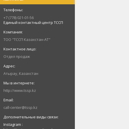
+7 (778) 021-01-56
Единый контактный центр ТССП
ТОО "ТССП Казахстан-АТ"
Отдел продаж
Атырау, Казахстан
http://www.tssp.kz
call-center@tssp.kz
Instagram