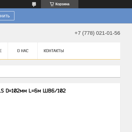
Корзина
нить
+7 (778) 021-01-56
Е
О НАС
КОНТАКТЫ
LS D=102мм L=6м ШВ6/102