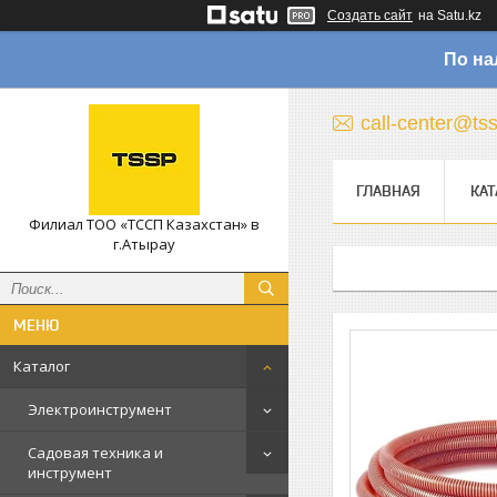
Создать сайт
на Satu.kz
По на
call-center@ts
ГЛАВНАЯ
КАТ
Филиал ТОО «ТССП Казахстан» в
г.Атырау
Каталог
Электроинструмент
Садовая техника и
инструмент