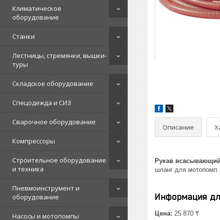
Климатическое
оборудование
Станки
Лестницы, стремянки, вышки-
туры
Складское оборудование
Спецодежда и СИЗ
Сварочное оборудование
Описание
Х
Компрессоры
Строительное оборудование
Рукав всасывающий
и техника
шланг для мотопомп.
Пневмоинструмент и
Информация дл
оборудование
Цена:
25 870 ₸
Насосы и мотопомпы