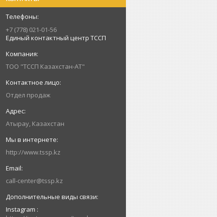
+7 (778) 021-01-56
Единый контактный центр ТССП
ТОО "ТССП Казахстан-АТ"
Отдел продаж
Атырау, Казахстан
http://www.tssp.kz
call-center@tssp.kz
Instagram