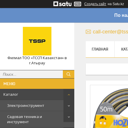
Создать сайт
на Satu.kz
По на
call-center@ts
ГЛАВНАЯ
КАТ
Филиал ТОО «ТССП Казахстан» в
г.Атырау
Каталог
Электроинструмент
Садовая техника и
инструмент