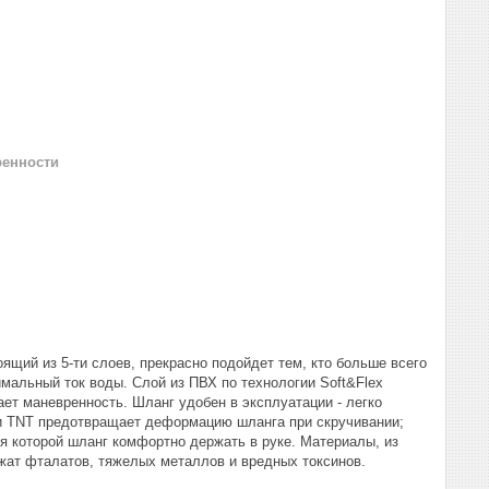
ренности
оящий из 5-ти слоев, прекрасно подойдет тем, кто больше всего
имальный ток воды. Слой из ПВХ по технологии Soft&Flex
ает маневренность. Шланг удобен в эксплуатации - легко
ии TNT предотвращает деформацию шланга при скручивании;
ря которой шланг комфортно держать в руке. Материалы, из
жат фталатов, тяжелых металлов и вредных токсинов.