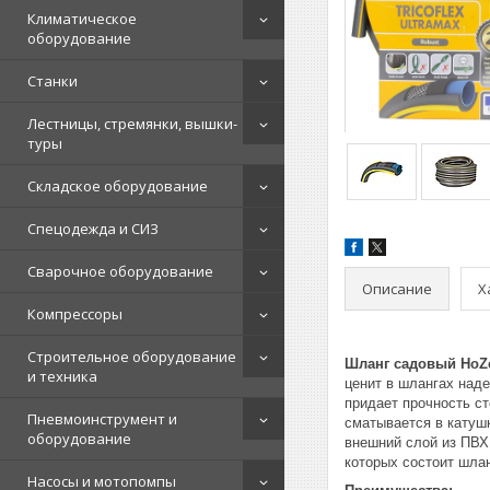
Климатическое
оборудование
Станки
Лестницы, стремянки, вышки-
туры
Складское оборудование
Спецодежда и СИЗ
Сварочное оборудование
Описание
Х
Компрессоры
Строительное оборудование
Шланг садовый HoZ
и техника
ценит в шлангах наде
придает прочность ст
Пневмоинструмент и
сматывается в катуш
оборудование
внешний слой из ПВХ 
которых состоит шла
Насосы и мотопомпы