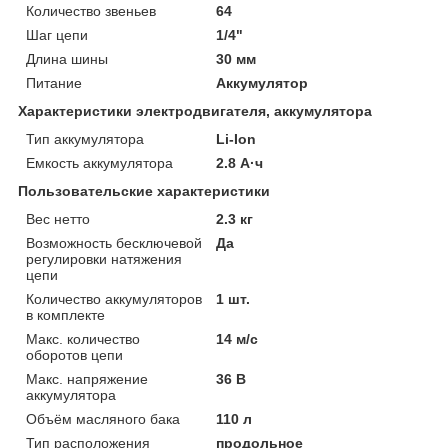
Количество звеньев
64
Шаг цепи
1/4"
Длина шины
30 мм
Питание
Аккумулятор
Характеристики электродвигателя, аккумулятора
Тип аккумулятора
Li-Ion
Емкость аккумулятора
2.8 А·ч
Пользовательские характеристики
Вес нетто
2.3 кг
Возможность бесключевой
Да
регулировки натяжения
цепи
Количество аккумуляторов
1 шт.
в комплекте
Макс. количество
14 м/с
оборотов цепи
Макс. напряжение
36 В
аккумулятора
Объём масляного бака
110 л
Тип расположения
продольное