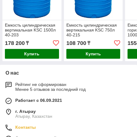
Емкость цилиндрическая
Емкость цилиндрическая
Емко
вертикальная KSC 1500л
вертикальная KSC 750л
гори
40-203
40-215
1000
178 200
108 700
155
₸
₸
Купить
Купить
О нас
Рейтинг не сформирован
Менее 5 отзывов за последний год
Работает с 06.09.2021
г. Атырау
Атырау, Казахстан
Контакты