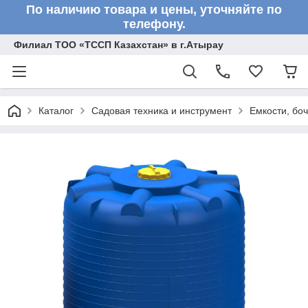
По наличию товара и цены, уточняйте по
телефону.
Филиал ТОО «ТССП Казахстан» в г.Атырау
Каталог
Садовая техника и инструмент
Емкости, бо