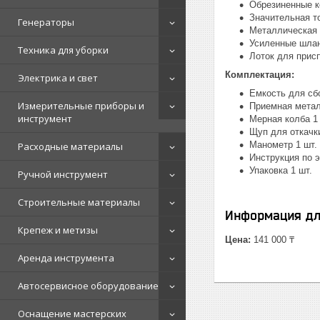
Обрезиненные к
Значительная т
Генераторы
Металлическая 
Усиленные шла
Техника для уборки
Лоток для прис
Комплектация:
Электрика и свет
Емкость для сб
Измерительные приборы и
Приемная метал
инструмент
Мерная колба 1
Щуп для откачк
Манометр 1 шт.
Расходные материалы
Инструкция по э
Упаковка 1 шт.
Ручной инструмент
Строительные материалы
Информация дл
Крепеж и метизы
Цена:
141 000 ₸
Аренда инструмента
Автосервисное оборудование
Оснащение мастерских