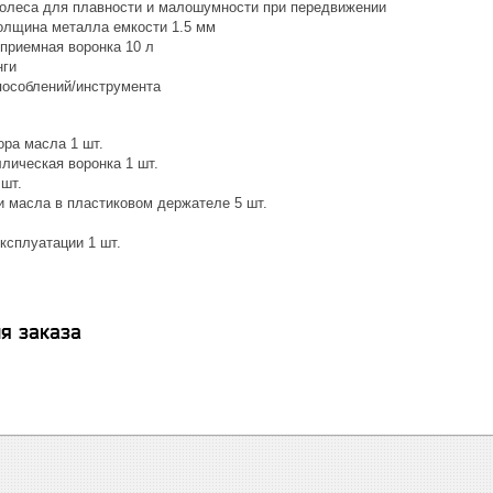
олеса для плавности и малошумности при передвижении
олщина металла емкости 1.5 мм
приемная воронка 10 л
нги
пособлений/инструмента
ора масла 1 шт.
лическая воронка 1 шт.
 шт.
и масла в пластиковом держателе 5 шт.
ксплуатации 1 шт.
я заказа