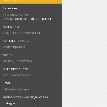
+7 (778) 021-01-56
Единый контактный центр ТССП
ТОО "ТССП Казахстан-АТ"
Отдел продаж
Атырау, Казахстан
http://www.tssp.kz
call-center@tssp.kz
Instagram