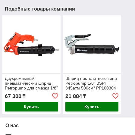
Подобные товары компании
Двухрежимный
Шприц пистолетного типа
пневматический шприц
Petropump 1/8" BSPT
Petropump для смазки 1/8"
345атм 500см³ PP100304
BSPT 500см³ 413бар
67 300
21 884
₸
₸
PP100307
Купить
Купить
О нас