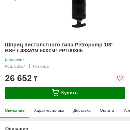
Шприц пистолетного типа Petropump 1/8"
BSPT 483атм 500см³ PP100305
В наличии
Код: 62624
Розница
26 652
₸
Купить
Описание
Характеристики
Доставка
Оплата
Усл
Описание