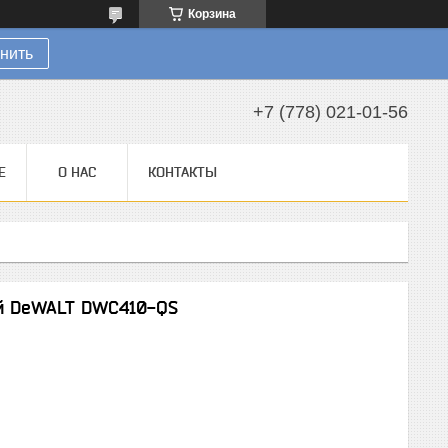
Корзина
нить
+7 (778) 021-01-56
Е
О НАС
КОНТАКТЫ
ой DeWALT DWC410-QS