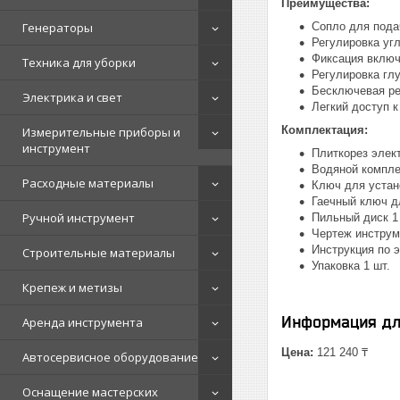
Преимущества:
Генераторы
Сопло для пода
Регулировка угл
Фиксация включ
Техника для уборки
Регулировка гл
Бесключевая ре
Электрика и свет
Легкий доступ 
Комплектация:
Измерительные приборы и
инструмент
Плиткорез элект
Водяной компле
Расходные материалы
Ключ для устано
Гаечный ключ дл
Ручной инструмент
Пильный диск 1
Чертеж инструм
Инструкция по э
Строительные материалы
Упаковка 1 шт.
Крепеж и метизы
Информация дл
Аренда инструмента
Цена:
121 240 ₸
Автосервисное оборудование
Оснащение мастерских