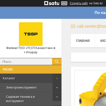
Создать сайт
на Satu.kz
По на
call-center@ts
ГЛАВНАЯ
КАТ
Филиал ТОО «ТССП Казахстан» в
г.Атырау
Каталог
Электроинструмент
Садовая техника и
инструмент