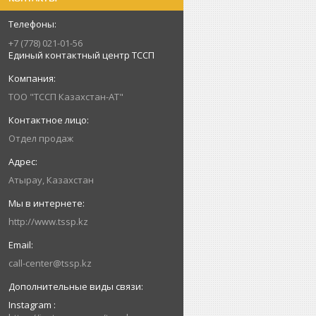
+7 (778) 021-01-56
Единый контактный центр ТССП
ТОО "ТССП Казахстан-АТ"
Отдел продаж
Атырау, Казахстан
http://www.tssp.kz
call-center@tssp.kz
Instagram