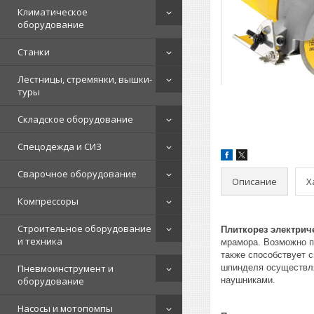
Климатическое
оборудование
Станки
Лестницы, стремянки, вышки-
туры
Складское оборудование
Спецодежда и СИЗ
Сварочное оборудование
Описание
Х
Компрессоры
Строительное оборудование
Плиткорез электри
и техника
мрамора. Возможно пи
также способствует 
Пневмоинструмент и
шпинделя осуществля
оборудование
наушниками.
Насосы и мотопомпы