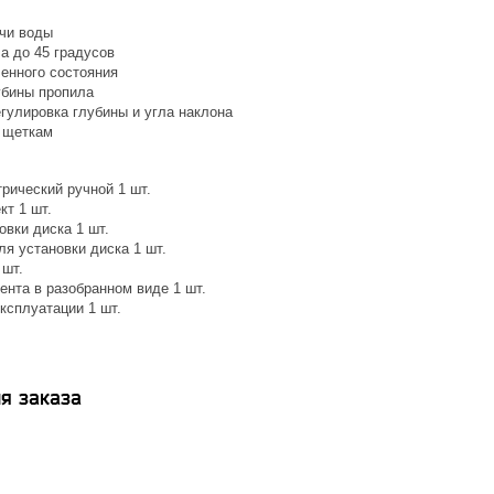
чи воды
а до 45 градусов
енного состояния
убины пропила
гулировка глубины и угла наклона
к щеткам
рический ручной 1 шт.
кт 1 шт.
вки диска 1 шт.
я установки диска 1 шт.
 шт.
ента в разобранном виде 1 шт.
ксплуатации 1 шт.
я заказа