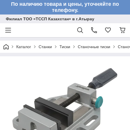
По наличию товара и цены, уточняйте по
телефону.
Филиал ТОО «ТССП Казахстан» в г.Атырау
Каталог
Станки
Тиски
Станочные тиски
Стано