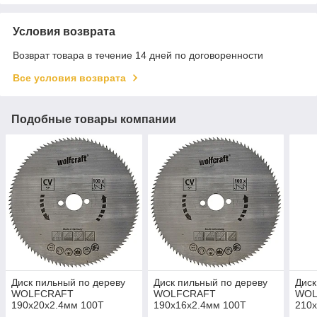
Условия возврата
Возврат товара в течение 14 дней по договоренности
Все условия возврата
Подобные товары компании
Диск пильный по дереву
Диск пильный по дереву
Диск
WOLFCRAFT
WOLFCRAFT
WOL
190х20х2.4мм 100T
190х16х2.4мм 100T
210
6276000
6275000
628