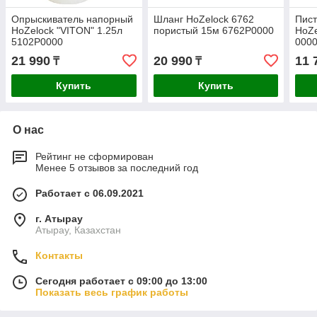
Опрыскиватель напорный
Шланг HoZelock 6762
Пист
HoZelock "VITON" 1.25л
пористый 15м 6762P0000
HoZe
5102P0000
000
21 990
20 990
11 
₸
₸
Купить
Купить
О нас
Рейтинг не сформирован
Менее 5 отзывов за последний год
Работает с 06.09.2021
г. Атырау
Атырау, Казахстан
Контакты
Сегодня работает с 09:00 до 13:00
Показать весь график работы