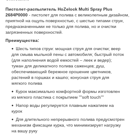
Пистолет-распылитель HoZelock Мulti Spray Plus
2684P0000
- пистолет для полива с великолепным дизайном,
приятной на ощупь поверхностью, с шестью типами струи,
предназначенными не только для полива, но и очистки
загрязненных поверхностей.
Преимущества:
Шесть типов струи: мощная струя для очистки; веер
для смыва мыльной пены с автомобиля; быстрый поток
(для наполнения водой емкостей – леек и ведер);
туман для деликатного полива саженцев; душ,
обеспечивающий бережное орошение цветников,
растений в горшках и кашпо; конусная струя для
мягкого полива
Курок максимально комфортной формы изготовлен
из мягкого пластика с покрытием ""soft touch""
Напор воды регулируется плавным нажатием на
курок
Для длительного непрерывного полива предусмотрен
механизм фиксации курка, что минимизирует нагрузку
на вашу руку