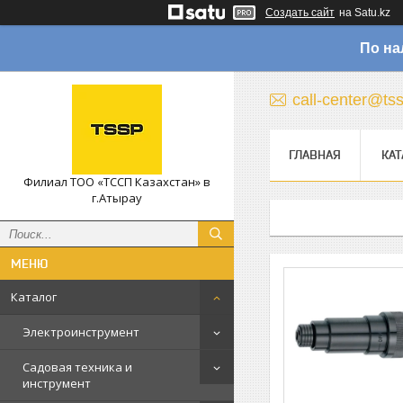
Создать сайт
на Satu.kz
По на
call-center@ts
ГЛАВНАЯ
КАТ
Филиал ТОО «ТССП Казахстан» в
г.Атырау
Каталог
Электроинструмент
Садовая техника и
инструмент