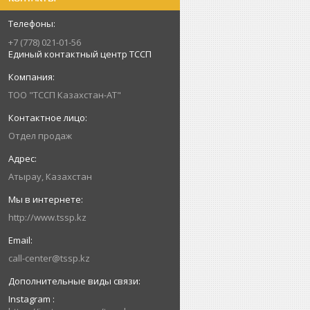
+7 (778) 021-01-56
Единый контактный центр ТССП
ТОО "ТССП Казахстан-АТ"
Отдел продаж
Атырау, Казахстан
http://www.tssp.kz
call-center@tssp.kz
Instagram