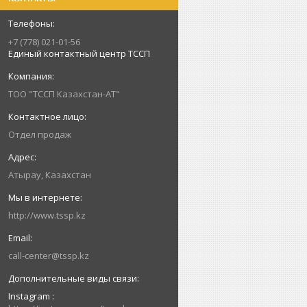
+7 (778) 021-01-56
Единый контактный центр ТССП
ТОО "ТССП Казахстан-АТ"
Отдел продаж
Атырау, Казахстан
http://www.tssp.kz
call-center@tssp.kz
Instagram