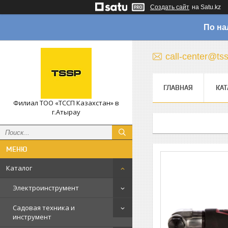
Создать сайт
на Satu.kz
По на
call-center@ts
ГЛАВНАЯ
КАТ
Филиал ТОО «ТССП Казахстан» в
г.Атырау
Каталог
Электроинструмент
Садовая техника и
инструмент