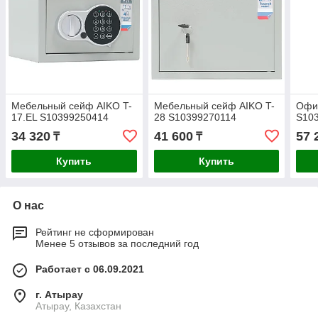
Мебельный сейф AIKO T-
Мебельный сейф AIKO T-
Офи
17.EL S10399250414
28 S10399270114
S10
34 320
41 600
57 
₸
₸
Купить
Купить
О нас
Рейтинг не сформирован
Менее 5 отзывов за последний год
Работает с 06.09.2021
г. Атырау
Атырау, Казахстан